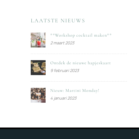
LAATSTE NIEUWS
**Workshop cocktail maken**
2 maart 2023
Ontdek de nieuwe hapjeskaart
9 februari 2023
Nieuw: Martini Monday!
4 januari 2023