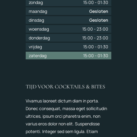
zondag
15:00
-
01:30
maandag
Gesloten
dinsdag
Gesloten
woensdag
15:00
-
23:00
donderdag
15:00
-
23:00
vrijdag
15:00
-
01:30
zaterdag
15:00
-
01:30
TIJD VOOR COCKTAILS & BITES
Vivamus laoreet dictum diam in porta.
Donec consequat, massa eget sollicitudin
ultrices, ipsum orci pharetra enim, non
varius eros dolor non elit. Suspendisse
potenti. Integer sed sem ligula. Etiam