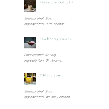
Pineapple Daiquiri
Smaakprofiel
Zoet
Ingrediënten
Rum, ananas
Blackberry Fusion
Smaakprofiel
Kruidig
Ingrediënten
Gin, bramen
Whisky Sour
Smaakprofiel
Zuur
Ingrediënten
Whiskey, citroen