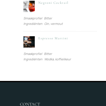
Negroni Cocktail
Smaakprofiel
Bitter
Ingrediënten
Gin, vermout
Espresso Martini
Smaakprofiel
Bitter
Ingrediënten
Wodka, koffielikeur
CONTACT