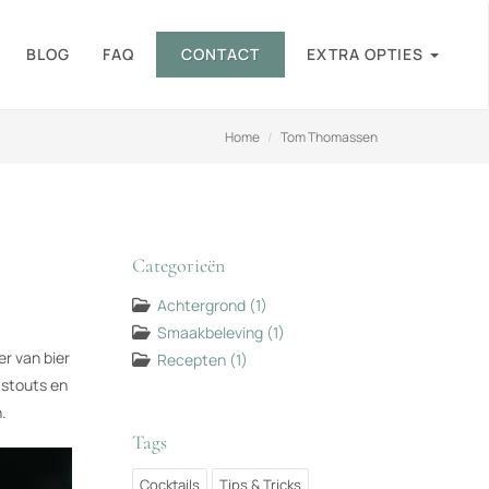
BLOG
FAQ
CONTACT
EXTRA OPTIES
Home
Tom Thomassen
Categorieën
Achtergrond
(1)
Smaakbeleving
(1)
r van bier
Recepten
(1)
 stouts en
.
Tags
Cocktails
Tips & Tricks