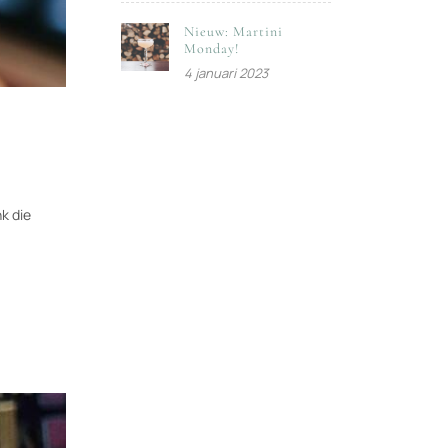
Nieuw: Martini
Monday!
4 januari 2023
nk die