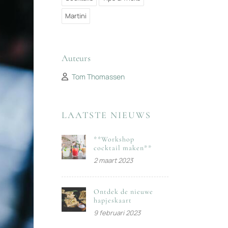
Martini
Auteurs
Tom Thomassen
LAATSTE NIEUWS
**Workshop
cocktail maken**
2 maart 2023
Ontdek de nieuwe
hapjeskaart
9 februari 2023