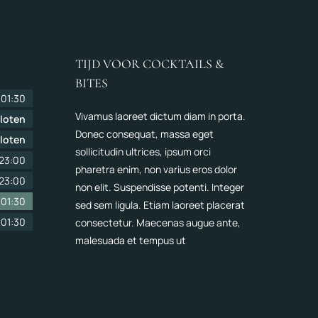
TIJD VOOR COCKTAILS &
BITES
-
01:30
Vivamus laoreet dictum diam in porta.
loten
Donec consequat, massa eget
loten
sollicitudin ultrices, ipsum orci
23:00
pharetra enim, non varius eros dolor
23:00
non elit. Suspendisse potenti. Integer
-
01:30
sed sem ligula. Etiam laoreet placerat
-
01:30
consectetur. Maecenas augue ante,
malesuada et tempus ut