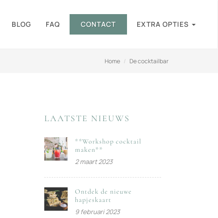
BLOG
FAQ
CONTACT
EXTRA OPTIES
Home
De cocktailbar
LAATSTE NIEUWS
**Workshop cocktail
maken**
2 maart 2023
Ontdek de nieuwe
hapjeskaart
9 februari 2023