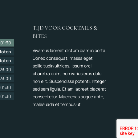
TIJD VOOR COCKTAILS &
BITES
-
01:30
Vivamus laoreet dictum diam in porta.
loten
Donec consequat, massa eget
loten
sollicitudin ultrices, ipsum orci
23:00
pharetra enim, non varius eros dolor
23:00
non elit. Suspendisse potenti. Integer
-
01:30
sed sem ligula. Etiam laoreet placerat
-
01:30
consectetur. Maecenas augue ante,
malesuada et tempus ut