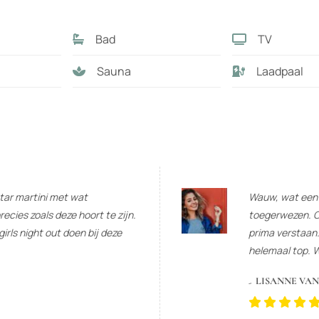
Bad
TV
Sauna
Laadpaal
tar martini met wat
Wauw, wat een le
recies zoals deze hoort te zijn.
toegerwezen. O
girls night out doen bij deze
prima verstaan
helemaal top. 
LISANNE VA