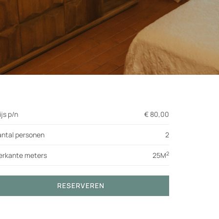
ijs p/n
€ 80,00
ntal personen
2
2
erkante meters
25M
RESERVEREN